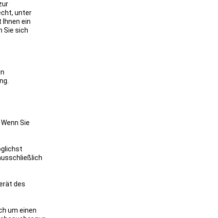
zur
echt, unter
 Ihnen ein
 Sie sich
en
ng.
. Wenn Sie
öglichst
ausschließlich
erät des
ich um einen