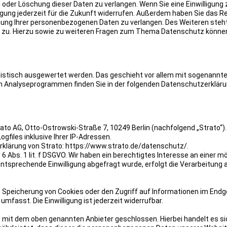
 oder Löschung dieser Daten zu verlangen. Wenn Sie eine Einwilligung 
ligung jederzeit für die Zukunft widerrufen. Außerdem haben Sie das R
ng Ihrer personenbezogenen Daten zu verlangen. Des Weiteren steht
 zu. Hierzu sowie zu weiteren Fragen zum Thema Datenschutz können
tistisch ausgewertet werden. Das geschieht vor allem mit sogenannt
n Analyseprogrammen finden Sie in der folgenden Datenschutzerkläru
trato AG, Otto-Ostrowski-Straße 7, 10249 Berlin (nachfolgend „Strato“)
files inklusive Ihrer IP-Adressen.
klärung von Strato: https://www.strato.de/datenschutz/.
6 Abs. 1 lit. f DSGVO. Wir haben ein berechtigtes Interesse an einer m
ntsprechende Einwilligung abgefragt wurde, erfolgt die Verarbeitung 
e Speicherung von Cookies oder den Zugriff auf Informationen im Endg
umfasst. Die Einwilligung ist jederzeit widerrufbar.
) mit dem oben genannten Anbieter geschlossen. Hierbei handelt es s