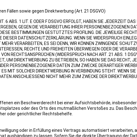
en Fällen sowie gegen Direktwerbung (Art. 21 DSGVO)
6 ABS. 1 LIT. E ODER F DSGVO ERFOLGT, HABEN SIE JEDERZEIT DAS
 ERGEBEN, GEGEN DIE VERARBEITUNG IHRER PERSONENBEZOGENEN D
F DIESE BESTIMMUNGEN GESTÜTZTES PROFILING. DIE JEWEILIGE REC
IE DIESER DATENSCHUTZERKLÄRUNG. WENN SIE WIDERSPRUCH EINLEG
MEHR VERARBEITEN, ES SEI DENN, WIR KÖNNEN ZWINGENDE SCHUT
INTERESSEN, RECHTE UND FREIHEITEN ÜBERWIEGEN ODER DIE VERARB
VON RECHTSANSPRÜCHEN (WIDERSPRUCH NACH ART. 21 ABS. 1 DSG
, UM DIREKTWERBUNG ZU BETREIBEN, SO HABEN SIE DAS RECHT, J
FENDER PERSONENBEZOGENER DATEN ZUM ZWECKE DERARTIGER WER
IT ES MIT SOLCHER DIREKTWERBUNG IN VERBINDUNG STEHT. WENN SIE
DATEN ANSCHLIESSEND NICHT MEHR ZUM ZWECKE DER DIREKTWERB
ffenen ein Beschwerderecht bei einer Aufsichtsbehörde, insbesonder
rbeitsplatzes oder des Orts des mutmaßlichen Verstoßes zu. Das Bes
er oder gerichtlicher Rechtsbehelfe.
nwilligung oder in Erfüllung eines Vertrags automatisiert verarbeiten, 
at aushändigen zu lassen. Sofern Sie die direkte Übertragung der Da