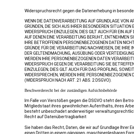
Widerspruchsrecht gegen die Datenerhebung in besonder
WENN DIE DATENVERARBEITUNG AUF GRUNDLAGE VON ART. 
GRÜNDEN, DIE SICH AUS IHRER BESONDEREN SITUATION
WIDERSPRUCH EINZULEGEN; DIES GILT AUCH FÜR EIN AU
AUF DENEN EINE VERARBEITUNG BERUHT, ENTNEHMEN S
IHRE BETROFFENEN PERSONENBEZOGENEN DATEN NICHT 
GRÜNDE FÜR DIE VERARBEITUNG NACHWEISEN, DIE IHRE 
DER GELTENDMACHUNG, AUSÜBUNG ODER VERTEIDIGUNG 
WERDEN IHRE PERSONENBEZOGENEN DATEN VERARBEITET
WIDERSPRUCH GEGEN DIE VERARBEITUNG SIE BETREF
EINZULEGEN; DIES GILT AUCH FÜR DAS PROFILING, SOWE
WIDERSPRECHEN, WERDEN IHRE PERSONENBEZOGENEN 
(WIDERSPRUCH NACH ART. 21 ABS. 2 DSGVO).
Beschwerderecht bei der zuständigen Aufsichtsbehörde
Im Falle von Verstößen gegen die DSGVO steht den Betro
Mitgliedstaat ihres gewöhnlichen Aufenthalts, ihres A
besteht unbeschadet anderweitiger verwaltungsrechtlich
Recht auf Datenübertragbarkeit
Sie haben das Recht, Daten, die wir auf Grundlage Ihrer Ei
einen Dritten in einem gängigen, maschinenlesbaren Form