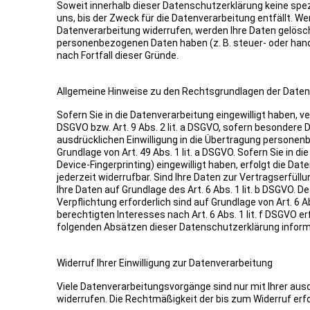
Soweit innerhalb dieser Datenschutzerklärung keine spe
uns, bis der Zweck für die Datenverarbeitung entfällt. W
Datenverarbeitung widerrufen, werden Ihre Daten gelöscht
personenbezogenen Daten haben (z. B. steuer- oder hand
nach Fortfall dieser Gründe.
Allgemeine Hinweise zu den Rechtsgrundlagen der Datenv
Sofern Sie in die Datenverarbeitung eingewilligt haben, v
DSGVO bzw. Art. 9 Abs. 2 lit. a DSGVO, sofern besondere 
ausdrücklichen Einwilligung in die Übertragung personen
Grundlage von Art. 49 Abs. 1 lit. a DSGVO. Sofern Sie in di
Device-Fingerprinting) eingewilligt haben, erfolgt die Da
jederzeit widerrufbar. Sind Ihre Daten zur Vertragserfül
Ihre Daten auf Grundlage des Art. 6 Abs. 1 lit. b DSGVO. D
Verpflichtung erforderlich sind auf Grundlage von Art. 6 
berechtigten Interesses nach Art. 6 Abs. 1 lit. f DSGVO er
folgenden Absätzen dieser Datenschutzerklärung informi
Widerruf Ihrer Einwilligung zur Datenverarbeitung
Viele Datenverarbeitungsvorgänge sind nur mit Ihrer ausdrü
widerrufen. Die Rechtmäßigkeit der bis zum Widerruf erf