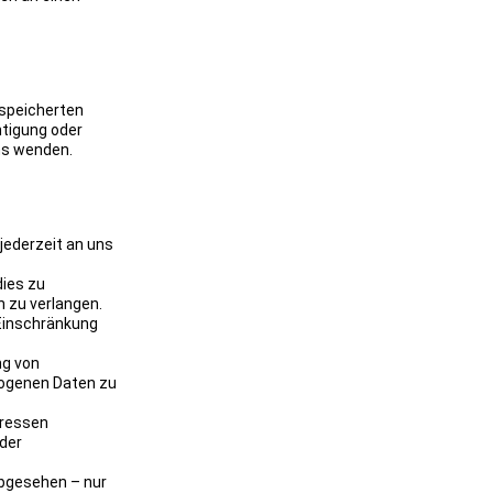
espeicherten
tigung oder
ns wenden.
jederzeit an uns
dies zu
n zu verlangen.
Einschränkung
ng von
zogenen Daten zu
eressen
der
abgesehen – nur