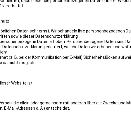
währleistet, dass dieser die personenbezogenen Daten unserer Websi
 verarbeitet.
chutz
sönlichen Daten sehr ernst. Wir behandeln Ihre personenbezogenen Da
ften sowie dieser Datenschutzerklärung.
 personenbezogene Daten erhoben. Personenbezogene Daten sind Dat
nde Datenschutzerklärung erläutert, welche Daten wir erheben und wofür
ieht.
rnet (z. B. bei der Kommunikation per E-Mail) Sicherheitslücken aufwei
 ist nicht möglich.
dieser Website ist:
e Person, die allein oder gemeinsam mit anderen über die Zwecke und Mi
 E-Mail-Adressen o. Ä.) entscheidet.