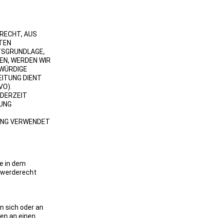
 RECHT, AUS
ATEN
HTSGRUNDLAGE,
EN, WERDEN WIR
ZWÜRDIGE
EITUNG DIENT
VO).
EDERZEIT
BUNG
UNG VERWENDET
e in dem
chwerderecht
an sich oder an
ten an einen