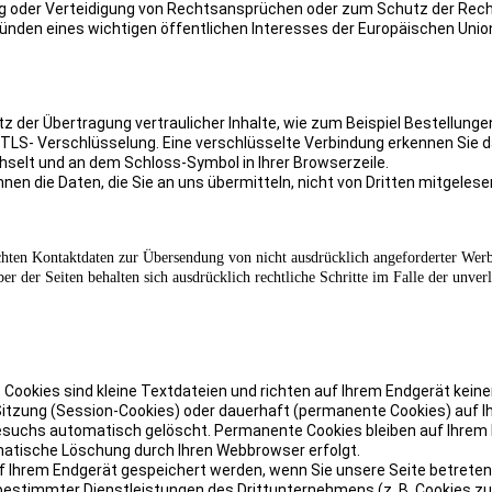
ng oder Verteidigung von Rechtsansprüchen oder zum Schutz der Rech
ründen eines wichtigen öffentlichen Interesses der Europäischen Unio
 der Übertragung vertraulicher Inhalte, wie zum Beispiel Bestellunge
. TLS- Verschlüsselung. Eine verschlüsselte Verbindung erkennen Sie d
chselt und an dem Schloss-Symbol in Ihrer Browserzeile.
nnen die Daten, die Sie an uns übermitteln, nicht von Dritten mitgeles
hten Kontaktdaten zur Übersendung von nicht ausdrücklich angeforderter Wer
er der Seiten behalten sich ausdrücklich rechtliche Schritte im Falle der unve
Cookies sind kleine Textdateien und richten auf Ihrem Endgerät kein
Sitzung (Session-Cookies) oder dauerhaft (permanente Cookies) auf 
esuchs automatisch gelöscht. Permanente Cookies bleiben auf Ihrem
omatische Löschung durch Ihren Webbrowser erfolgt.
 Ihrem Endgerät gespeichert werden, wenn Sie unsere Seite betreten 
 bestimmter Dienstleistungen des Drittunternehmens (z. B. Cookies z