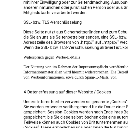
mit Ihrer Einwilligung oder zur Geltendmachung, Ausübu
anderen natürlichen oder juristischen Person oder aus G
Mitgliedstaats verarbeitet werden.
SSL- bzw. TLS-Verschlüsselung
Diese Seite nutzt aus Sicherheitsgründen und zum Schutz
die Sie an uns als Seitenbetreiber senden, eine SSL- bzw
Adresszeile des Browsers von „http://“ auf „https://“ we
Wenn die SSL- bzw. TLS-Verschlüsselung aktiviert ist, kö
Widerspruch gegen Werbe-E-Mails
Der Nutzung von im Rahmen der Impressumspflicht veröffentlic
Informationsmaterialien wird hiermit widersprochen. Die Betreib
von Werbeinformationen, etwa durch Spam-E-Mails, vor.
4. Datenerfassung auf dieser Website / Cookies
Unsere Internetseiten verwenden so genannte „Cookies“. 
Sie werden entweder vorübergehend für die Dauer einer 
gespeichert. Session-Cookies werden nach Ende Ihres B
gespeichert, bis Sie diese selbst löschen oder eine aut
Teilweise können auch Cookies von Drittunternehmen auf
Cookies). Diese ermöglichen uns oder Ihnen die Nutzung