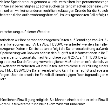
ziellere Speicherdauer genannt wurde, verbleiben Ihre personenbezog
enn Sie ein berechtigtes Löschersuchen geltend machen oder eine Einw
, sofern wir keine anderen rechtlich zulässigen Gründe für die Speich
elsrechtliche Aufbewahrungsfristen); im letztgenannten Fall erfolgt 
erarbeitung auf dieser Website.
erarbeiten wir Ihre personenbezogenen Daten auf Grundlage von Art. 6 Ab
Datenkategorien nach Art. 9 Abs. 1 DSGVO verarbeitet werden. Im Falle 
bezogener Daten in Drittstaaten erfolgt die Datenverarbeitung außer
e Speicherung von Cookies oder in den Zugriff auf Informationen in Ihr E
tenverarbeitung zusätzlich auf Grundlage von § 25 Abs. 1 TTDSG. Die Ein
lung oder zur Durchführung vorvertraglicher Maßnahmen erforderlich, ve
es Weiteren verarbeiten wir Ihre Daten, sofern diese zur Erfüllung einer
Abs. 1 lit. c DSGVO. Die Datenverarbeitung kann ferner auf Grundlage u
folgen. Über die jeweils im Einzelfall einschlägigen Rechtsgrundlagen w
ert.
cklichen Einwilligung möglich. Sie können eine bereits erteilte Einwill
olgten Datenverarbeitung bleibt vom Widerruf unberührt.