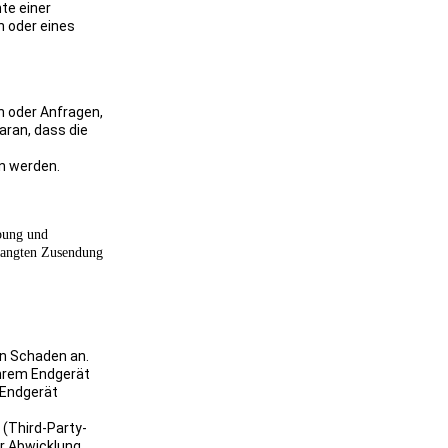
te einer
n oder eines
n oder Anfragen,
aran, dass die
en werden.
bung und
rlangten Zusendung
en Schaden an.
Ihrem Endgerät
 Endgerät
(Third-Party-
ur Abwicklung