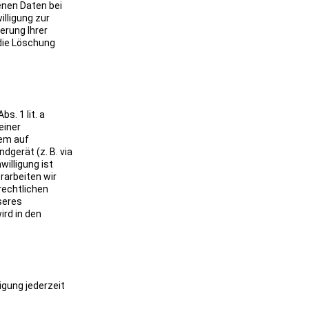
enen Daten bei
illigung zur
erung Ihrer
die Löschung
s. 1 lit. a
einer
dem auf
ndgerät (z. B. via
willigung ist
rarbeiten wir
 rechtlichen
nseres
ird in den
igung jederzeit